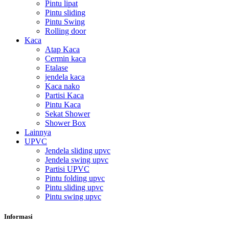
Pintu lipat
Pintu sliding
Pintu Swing
Rolling door
Kaca
Atap Kaca
Cermin kaca
Etalase
jendela kaca
Kaca nako
Partisi Kaca
Pintu Kaca
Sekat Shower
Shower Box
Lainnya
UPVC
Jendela sliding upvc
Jendela swing upvc
Partisi UPVC
Pintu folding upvc
Pintu sliding upvc
Pintu swing upvc
Informasi