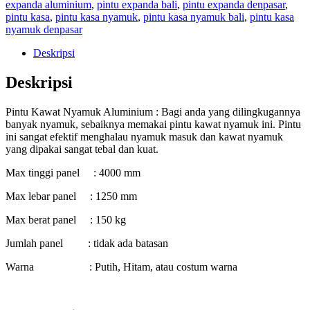
expanda aluminium
,
pintu expanda bali
,
pintu expanda denpasar
,
pintu kasa
,
pintu kasa nyamuk
,
pintu kasa nyamuk bali
,
pintu kasa
nyamuk denpasar
Deskripsi
Deskripsi
Pintu Kawat Nyamuk Aluminium : Bagi anda yang dilingkugannya
banyak nyamuk, sebaiknya memakai pintu kawat nyamuk ini. Pintu
ini sangat efektif menghalau nyamuk masuk dan kawat nyamuk
yang dipakai sangat tebal dan kuat.
Max tinggi panel : 4000 mm
Max lebar panel : 1250 mm
Max berat panel : 150 kg
Jumlah panel : tidak ada batasan
Warna : Putih, Hitam, atau costum warna