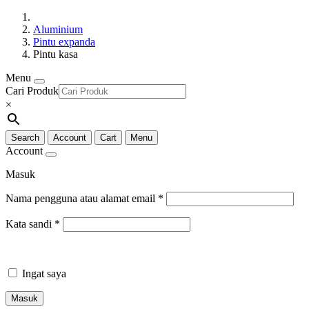
Aluminium
Pintu expanda
Pintu kasa
Menu
Cari Produk
×
Search
Account
Cart
Menu
Account
Masuk
Nama pengguna atau alamat email
*
Kata sandi
*
Ingat saya
Masuk