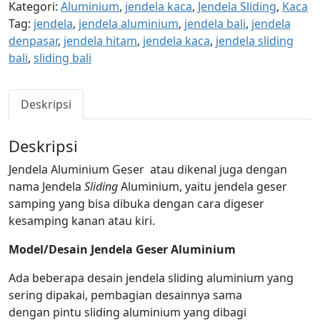
Kategori:
Aluminium
,
jendela kaca
,
Jendela Sliding
,
Kaca
Tag:
jendela
,
jendela aluminium
,
jendela bali
,
jendela
denpasar
,
jendela hitam
,
jendela kaca
,
jendela sliding
bali
,
sliding bali
Deskripsi
Deskripsi
Jendela Aluminium Geser atau dikenal juga dengan
nama Jendela
Sliding
Aluminium, yaitu jendela geser
samping yang bisa dibuka dengan cara digeser
kesamping kanan atau kiri.
Model/Desain Jendela Geser Aluminium
Ada beberapa desain jendela sliding aluminium yang
sering dipakai, pembagian desainnya sama
dengan pintu sliding aluminium yang dibagi