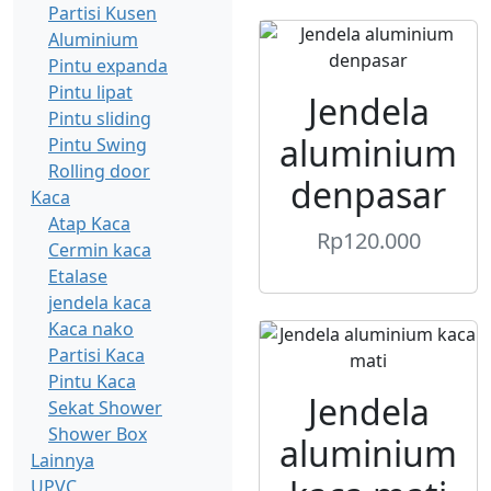
Partisi Kusen
Aluminium
Pintu expanda
Pintu lipat
Jendela
Pintu sliding
aluminium
Pintu Swing
Rolling door
denpasar
Kaca
Atap Kaca
Rp
120.000
Cermin kaca
Etalase
jendela kaca
Kaca nako
Partisi Kaca
Pintu Kaca
Jendela
Sekat Shower
Shower Box
aluminium
Lainnya
UPVC