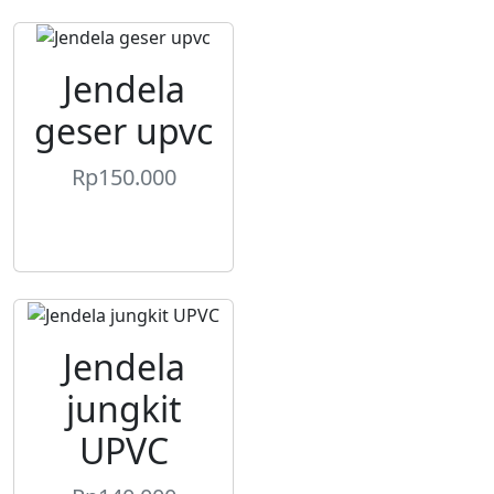
Jendela
geser upvc
Rp
150.000
Jendela
jungkit
UPVC