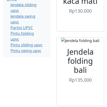
kaca mati
Jendela sliding
Rp
130.000
upvc
Jendela swing
upvc
Partisi UPVC
Pintu folding
upvc
Pintu sliding upvc
Jendela
Pintu swing upvc
folding
bali
Rp
135.000