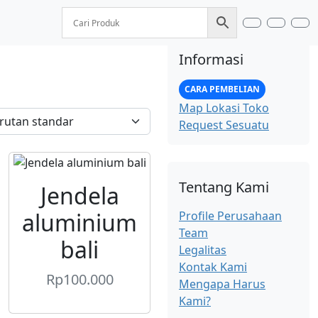
Search
Accoun
Car
Informasi
CARA PEMBELIAN
Map Lokasi Toko
Request Sesuatu
Tentang Kami
Jendela
aluminium
Profile Perusahaan
Team
bali
Legalitas
Kontak Kami
Rp
100.000
Mengapa Harus
Kami?