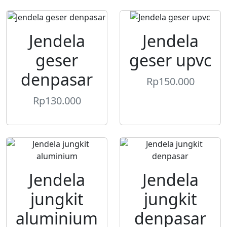
Jendela
Jendela
geser
geser upvc
denpasar
Rp
150.000
Rp
130.000
Jendela
Jendela
jungkit
jungkit
aluminium
denpasar