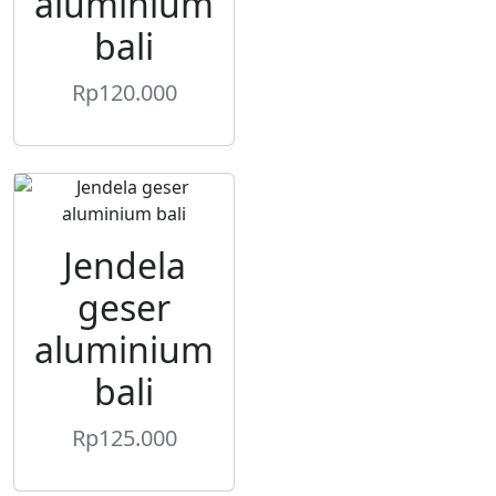
aluminium
bali
Rp
120.000
Jendela
geser
aluminium
bali
Rp
125.000