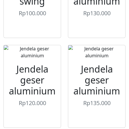
swing
aluminium
Rp
100.000
Rp
130.000
Jendela
Jendela
geser
geser
aluminium
aluminium
Rp
120.000
Rp
135.000