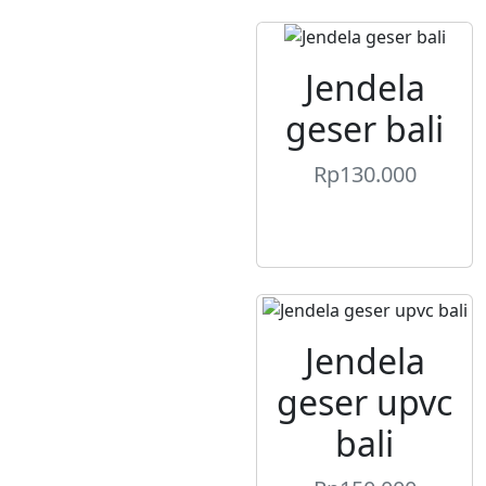
Jendela
geser bali
Rp
130.000
Jendela
geser upvc
bali