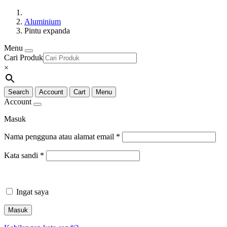
Aluminium
Pintu expanda
Menu
Cari Produk
×
Search
Account
Cart
Menu
Account
Masuk
Nama pengguna atau alamat email
*
Kata sandi
*
Ingat saya
Masuk