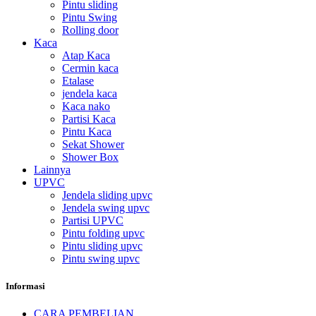
Pintu sliding
Pintu Swing
Rolling door
Kaca
Atap Kaca
Cermin kaca
Etalase
jendela kaca
Kaca nako
Partisi Kaca
Pintu Kaca
Sekat Shower
Shower Box
Lainnya
UPVC
Jendela sliding upvc
Jendela swing upvc
Partisi UPVC
Pintu folding upvc
Pintu sliding upvc
Pintu swing upvc
Informasi
CARA PEMBELIAN