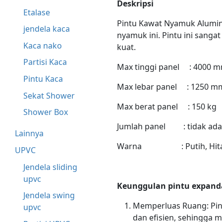
Deskripsi
Etalase
Pintu Kawat Nyamuk Alumin
jendela kaca
nyamuk ini. Pintu ini sang
Kaca nako
kuat.
Partisi Kaca
Max tinggi panel : 4000 
Pintu Kaca
Max lebar panel : 1250 m
Sekat Shower
Max berat panel : 150 kg
Shower Box
Jumlah panel : tidak ada
Lainnya
Warna : Putih, Hitam,
UPVC
Jendela sliding
upvc
Keunggulan pintu expanda
Jendela swing
Memperluas Ruang: Pi
upvc
dan efisien, sehingga m