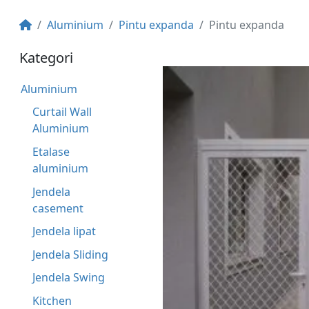
Aluminium
Pintu expanda
Pintu expanda
Kategori
Aluminium
Curtail Wall
Aluminium
Etalase
aluminium
Jendela
casement
Jendela lipat
Jendela Sliding
Jendela Swing
Kitchen