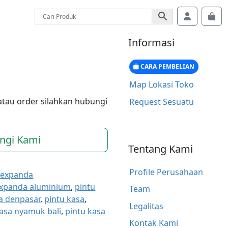
Account
Car
Informasi
CARA PEMBELIAN
Map Lokasi Toko
atau order silahkan hubungi
Request Sesuatu
ngi Kami
Tentang Kami
Profile Perusahaan
 expanda
expanda aluminium
,
pintu
Team
a denpasar
,
pintu kasa
,
Legalitas
kasa nyamuk bali
,
pintu kasa
Kontak Kami