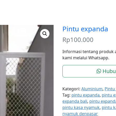
Pintu expanda
Rp
100.000
Informasi tentang produk 
kami melalui Whatsapp.
Hubu
Kategori:
Aluminium
,
Pintu
Tag:
pintu expanda
,
pintu 
expanda bali
,
pintu expand
pintu kasa nyamuk
,
pintu 
nyamuk denpasar