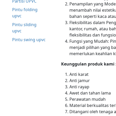
Partisi UPVC
Penampilan yang Moder
Pintu folding
menambah nilai estetik
upvc
bahan seperti kaca atau
Fleksibilitas dalam Pen
Pintu sliding
kantor, rumah, atau bah
upvc
fleksibilitas dan fungsio
Pintu swing upvc
Fungsi yang Mudah: Pin
menjadi pilihan yang 
memerlukan keahlian k
Keunggulan produk kami 
Anti karat
Anti jamur
Anti rayap
Awet dan tahan lama
Perawatan mudah
Material berkualitas ter
Ditangani oleh tenaga 