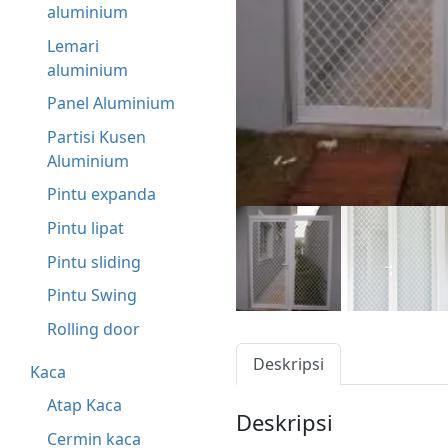
aluminium
Lemari
aluminium
Panel Aluminium
Partisi Kusen
Aluminium
Pintu expanda
Pintu lipat
Pintu sliding
Pintu Swing
Rolling door
Deskripsi
Kaca
Atap Kaca
Deskripsi
Cermin kaca