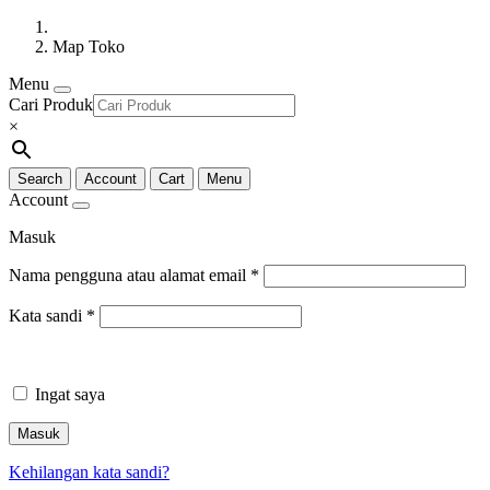
Map Toko
Menu
Cari Produk
×
Search
Account
Cart
Menu
Account
Masuk
Nama pengguna atau alamat email
*
Kata sandi
*
Ingat saya
Masuk
Kehilangan kata sandi?