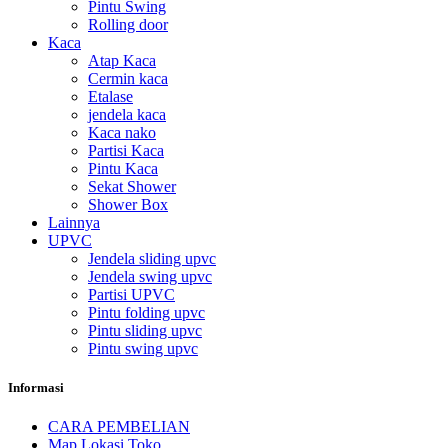
Pintu Swing
Rolling door
Kaca
Atap Kaca
Cermin kaca
Etalase
jendela kaca
Kaca nako
Partisi Kaca
Pintu Kaca
Sekat Shower
Shower Box
Lainnya
UPVC
Jendela sliding upvc
Jendela swing upvc
Partisi UPVC
Pintu folding upvc
Pintu sliding upvc
Pintu swing upvc
Informasi
CARA PEMBELIAN
Map Lokasi Toko