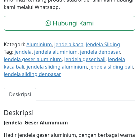
kami melalui Whatsapp.
Hubungi Kami
Kategori:
Aluminium
,
jendela kaca
,
Jendela Sliding
Tag:
jendela
,
jendela aluminium
,
jendela denpasar
,
jendela geser aluminium
,
jendela geser bali
,
jendela
kaca bali
,
jendela sliding aluminium
,
jendela sliding bali
,
jendela sliding denpasar
Deskripsi
Deskripsi
Jendela Geser
Aluminium
Hadir jendela geser aluminium, dengan berbagai warna