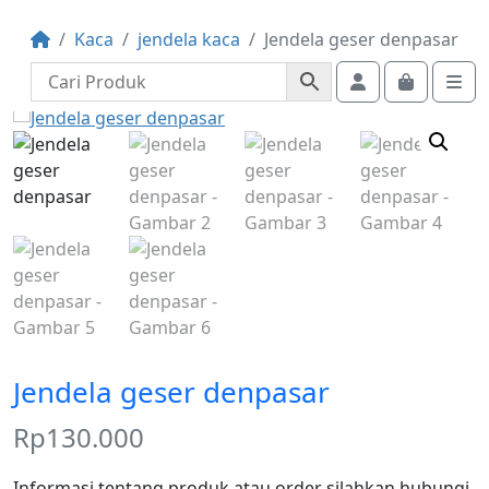
Kaca
jendela kaca
Jendela geser denpasar
Account
Cart
Me
Jendela geser denpasar
Rp
130.000
Informasi tentang produk atau order silahkan hubungi