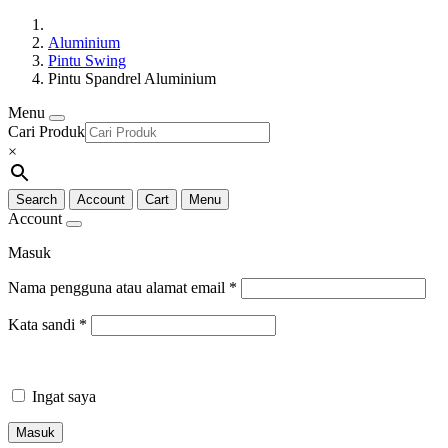
Aluminium
Pintu Swing
Pintu Spandrel Aluminium
Menu
Cari Produk
×
Search
Account
Cart
Menu
Account
Masuk
Nama pengguna atau alamat email
*
Kata sandi
*
Ingat saya
Masuk