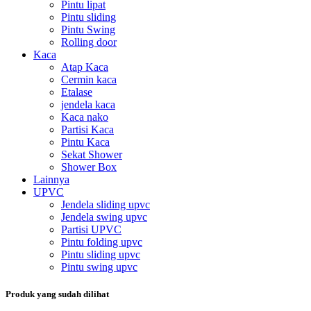
Pintu lipat
Pintu sliding
Pintu Swing
Rolling door
Kaca
Atap Kaca
Cermin kaca
Etalase
jendela kaca
Kaca nako
Partisi Kaca
Pintu Kaca
Sekat Shower
Shower Box
Lainnya
UPVC
Jendela sliding upvc
Jendela swing upvc
Partisi UPVC
Pintu folding upvc
Pintu sliding upvc
Pintu swing upvc
Produk yang sudah dilihat