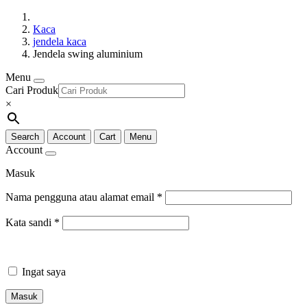
Kaca
jendela kaca
Jendela swing aluminium
Menu
Cari Produk
×
Search
Account
Cart
Menu
Account
Masuk
Nama pengguna atau alamat email
*
Kata sandi
*
Ingat saya
Masuk