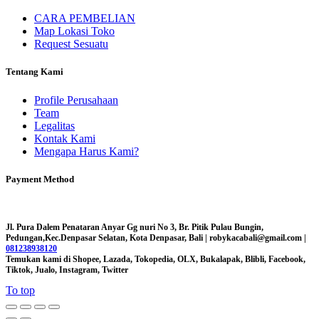
CARA PEMBELIAN
Map Lokasi Toko
Request Sesuatu
Tentang Kami
Profile Perusahaan
Team
Legalitas
Kontak Kami
Mengapa Harus Kami?
Payment Method
Jl. Pura Dalem Penataran Anyar Gg nuri No 3, Br. Pitik Pulau Bungin,
Pedungan,Kec.Denpasar Selatan, Kota Denpasar, Bali |
robykacabali@gmail.com |
081238938120
Temukan kami di Shopee, Lazada, Tokopedia, OLX, Bukalapak, Blibli, Facebook,
Tiktok, Jualo, Instagram, Twitter
To top