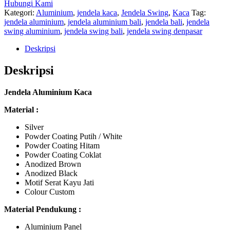
Hubungi Kami
Kategori:
Aluminium
,
jendela kaca
,
Jendela Swing
,
Kaca
Tag:
jendela aluminium
,
jendela aluminium bali
,
jendela bali
,
jendela
swing aluminium
,
jendela swing bali
,
jendela swing denpasar
Deskripsi
Deskripsi
Jendela Aluminium Kaca
Material :
Silver
Powder Coating Putih / White
Powder Coating Hitam
Powder Coating Coklat
Anodized Brown
Anodized Black
Motif Serat Kayu Jati
Colour Custom
Material Pendukung :
Aluminium Panel