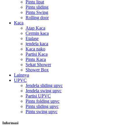
Pintu lipat
Pintu sliding
Pintu Swing
Rolling door
Kaca
Atap Kaca
Cermin kaca
Etalase
jendela kaca
Kaca nako
Partisi Kaca
Pintu Kaca
Sekat Shower
Shower Box
Lainnya
UPVC
Jendela sliding upvc
Jendela swing upvc
Partisi UPVC
Pintu folding upvc
Pintu sliding upvc
Pintu swing upvc
Informasi