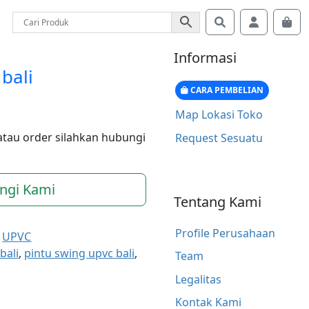
Search
Account
Car
Informasi
bali
CARA PEMBELIAN
Map Lokasi Toko
atau order silahkan hubungi
Request Sesuatu
ngi Kami
Tentang Kami
Profile Perusahaan
,
UPVC
bali
,
pintu swing upvc bali
,
Team
Legalitas
Kontak Kami