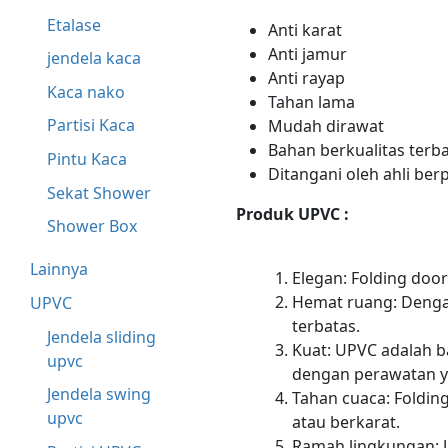
Etalase
Anti karat
Anti jamur
jendela kaca
Anti rayap
Kaca nako
Tahan lama
Partisi Kaca
Mudah dirawat
Bahan berkualitas terba
Pintu Kaca
Ditangani oleh ahli be
Sekat Shower
Produk UPVC :
Shower Box
Lainnya
Elegan: Folding do
Hemat ruang: Dengan
UPVC
terbatas.
Jendela sliding
Kuat: UPVC adalah b
upvc
dengan perawatan y
Jendela swing
Tahan cuaca: Foldin
upvc
atau berkarat.
Ramah lingkungan: 