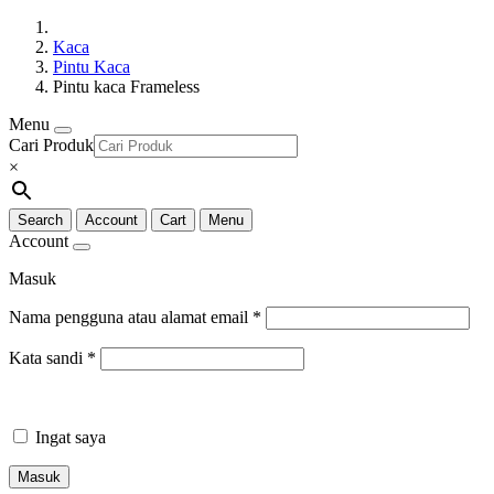
Kaca
Pintu Kaca
Pintu kaca Frameless
Menu
Cari Produk
×
Search
Account
Cart
Menu
Account
Masuk
Nama pengguna atau alamat email
*
Kata sandi
*
Ingat saya
Masuk