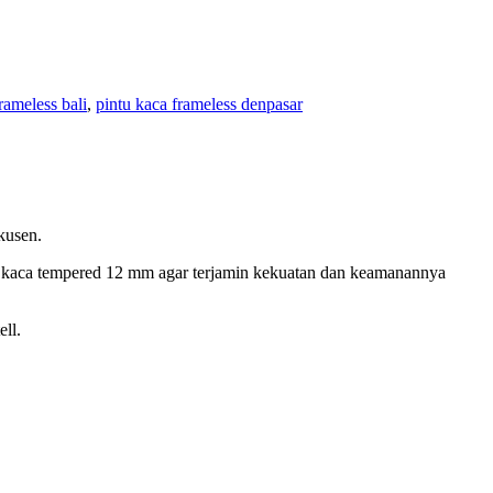
rameless bali
,
pintu kaca frameless denpasar
kusen.
rial kaca tempered 12 mm agar terjamin kekuatan dan keamanannya
ll.