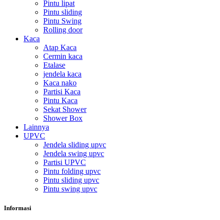
Pintu lipat
Pintu sliding
Pintu Swing
Rolling door
Kaca
Atap Kaca
Cermin kaca
Etalase
jendela kaca
Kaca nako
Partisi Kaca
Pintu Kaca
Sekat Shower
Shower Box
Lainnya
UPVC
Jendela sliding upvc
Jendela swing upvc
Partisi UPVC
Pintu folding upvc
Pintu sliding upvc
Pintu swing upvc
Informasi