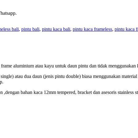
Whatsapp.
eless bali
,
pintu bali
,
pintu kaca bali
,
pintu kaca frameless
,
pintu kaca f
n frame aluminium atau kayu untuk daun pintu dan tidak menggunakan 
ntu single) atau dua daun (jenis pintu double) biasa menggunakan mate
p.
 ,dengan bahan kaca 12mm tempered, bracket dan asesoris stainless ste