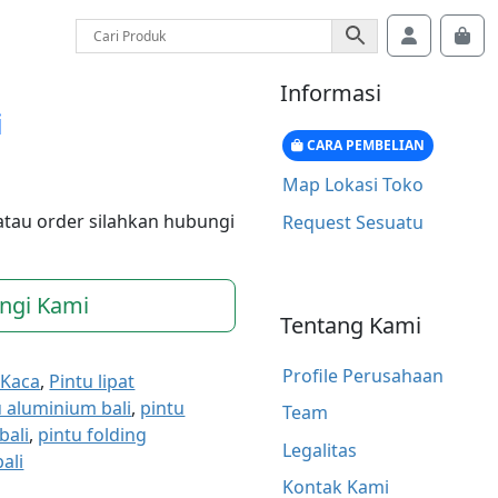
Account
Car
Informasi
i
CARA PEMBELIAN
Map Lokasi Toko
atau order silahkan hubungi
Request Sesuatu
ngi Kami
Tentang Kami
Profile Perusahaan
 Kaca
,
Pintu lipat
u aluminium bali
,
pintu
Team
bali
,
pintu folding
Legalitas
bali
Kontak Kami