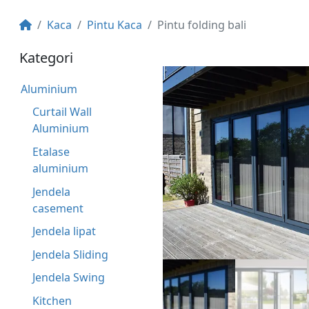
Kaca
Pintu Kaca
Pintu folding bali
Kategori
Aluminium
Curtail Wall
Aluminium
Etalase
aluminium
Jendela
casement
Jendela lipat
Jendela Sliding
Jendela Swing
Kitchen