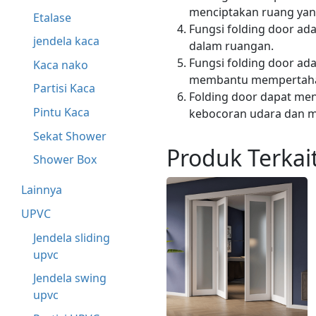
menciptakan ruang yan
Etalase
Fungsi folding door a
jendela kaca
dalam ruangan.
Fungsi folding door ad
Kaca nako
membantu mempertahan
Partisi Kaca
Folding door dapat men
Pintu Kaca
kebocoran udara dan m
Sekat Shower
Produk Terkai
Shower Box
Lainnya
UPVC
Jendela sliding
upvc
Jendela swing
upvc