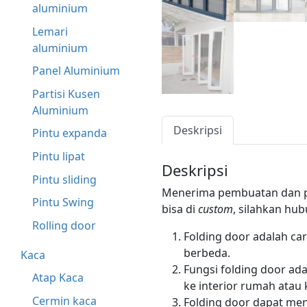
aluminium
Lemari
aluminium
Panel Aluminium
Partisi Kusen
Aluminium
Deskripsi
Pintu expanda
Pintu lipat
Deskripsi
Pintu sliding
Menerima pembuatan dan pe
Pintu Swing
bisa di
custom
, silahkan hu
Rolling door
Folding door adalah ca
berbeda.
Kaca
Fungsi folding door a
Atap Kaca
ke interior rumah atau 
Cermin kaca
Folding door dapat men