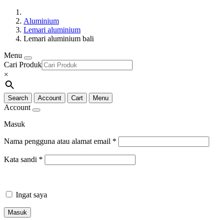
Aluminium
Lemari aluminium
Lemari aluminium bali
Menu
Cari Produk
×
Search
Account
Cart
Menu
Account
Masuk
Nama pengguna atau alamat email
*
Kata sandi
*
Ingat saya
Masuk