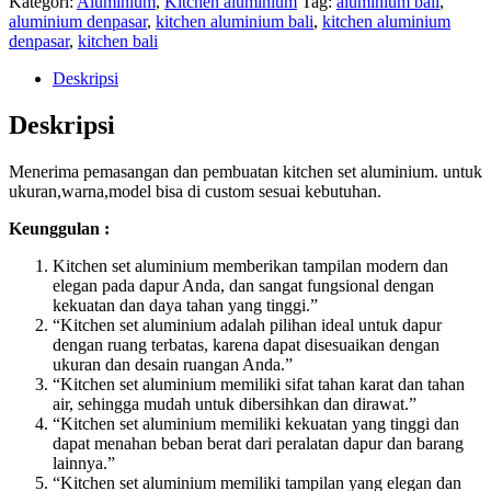
Kategori:
Aluminium
,
Kitchen aluminium
Tag:
aluminium bali
,
aluminium denpasar
,
kitchen aluminium bali
,
kitchen aluminium
denpasar
,
kitchen bali
Deskripsi
Deskripsi
Menerima pemasangan dan pembuatan kitchen set aluminium. untuk
ukuran,warna,model bisa di custom sesuai kebutuhan.
Keunggulan :
Kitchen set aluminium memberikan tampilan modern dan
elegan pada dapur Anda, dan sangat fungsional dengan
kekuatan dan daya tahan yang tinggi.”
“Kitchen set aluminium adalah pilihan ideal untuk dapur
dengan ruang terbatas, karena dapat disesuaikan dengan
ukuran dan desain ruangan Anda.”
“Kitchen set aluminium memiliki sifat tahan karat dan tahan
air, sehingga mudah untuk dibersihkan dan dirawat.”
“Kitchen set aluminium memiliki kekuatan yang tinggi dan
dapat menahan beban berat dari peralatan dapur dan barang
lainnya.”
“Kitchen set aluminium memiliki tampilan yang elegan dan