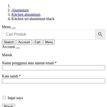
Aluminium
Kitchen aluminium
Kitchen set aluminium black
Menu
Search
Account
Cart
Menu
Account
Masuk
Nama pengguna atau alamat email
*
Kata sandi
*
Ingat saya
Masuk