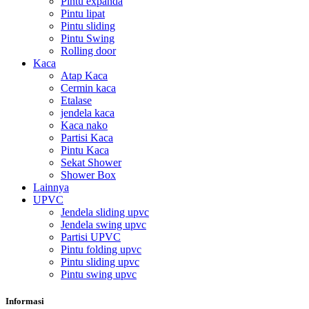
Pintu expanda
Pintu lipat
Pintu sliding
Pintu Swing
Rolling door
Kaca
Atap Kaca
Cermin kaca
Etalase
jendela kaca
Kaca nako
Partisi Kaca
Pintu Kaca
Sekat Shower
Shower Box
Lainnya
UPVC
Jendela sliding upvc
Jendela swing upvc
Partisi UPVC
Pintu folding upvc
Pintu sliding upvc
Pintu swing upvc
Informasi