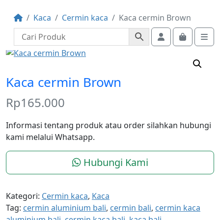
Kaca
Cermin kaca
Kaca cermin Brown
Account
Cart
Me
Kaca cermin Brown
Rp
165.000
Informasi tentang produk atau order silahkan hubungi
kami melalui Whatsapp.
Hubungi Kami
Kategori:
Cermin kaca
,
Kaca
Tag:
cermin aluminium bali
,
cermin bali
,
cermin kaca
aluminium bali
,
cermin kaca bali
,
kaca bali