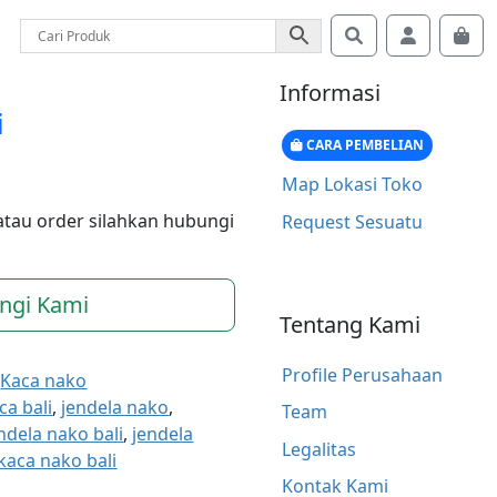
Search
Account
Car
Informasi
i
CARA PEMBELIAN
Map Lokasi Toko
atau order silahkan hubungi
Request Sesuatu
ngi Kami
Tentang Kami
Profile Perusahaan
,
Kaca nako
ca bali
,
jendela nako
,
Team
ndela nako bali
,
jendela
Legalitas
kaca nako bali
Kontak Kami