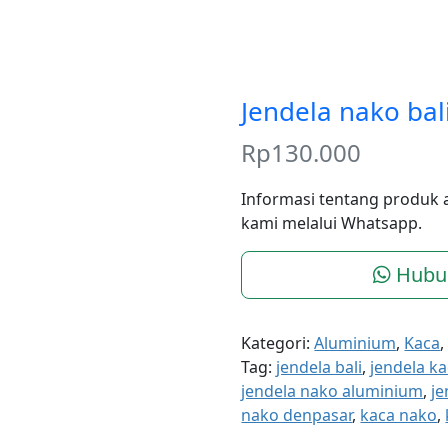
Jendela nako bal
Rp
130.000
Informasi tentang produk 
kami melalui Whatsapp.
Hubu
Kategori:
Aluminium
,
Kaca
Tag:
jendela bali
,
jendela ka
jendela nako aluminium
,
je
nako denpasar
,
kaca nako
,