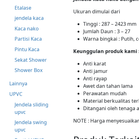
Etalase
Ukuran dimulai dari
jendela kaca
Tinggi : 287 – 2423 mm
Kaca nako
Jumlah Daun : 3 – 27
Partisi Kaca
Warna bingkai : Putih, c
Pintu Kaca
Keunggulan produk kami 
Sekat Shower
Anti karat
Shower Box
Anti jamur
Anti rayap
Lainnya
Awet dan tahan lama
Perawatan mudah
UPVC
Material berkualitas ter
Jendela sliding
Ditangani oleh tenaga 
upvc
NOTE : Harga menyesuaikan
Jendela swing
upvc