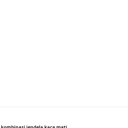
 kombinasi jendela kaca mati