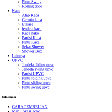
Pintu Swing
Rolling door
Kaca
Atap Kaca
Cermin kaca
Etalase
jendela kaca
Kaca nako
Partisi Kaca
Pintu Kaca
Sekat Shower
Shower Box
Lainnya
UPVC
Jendela sliding upvc
Jendela swing upvc
Partisi UPVC
Pintu folding upvc
Pintu sliding upvc
Pintu swing upvc
Informasi
CARA PEMBELIAN
Map Lokasi Toko