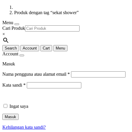
Produk dengan tag “sekat shower”
Menu
Cari Produk
×
Search
Account
Cart
Menu
Account
Masuk
Nama pengguna atau alamat email
*
Kata sandi
*
Ingat saya
Masuk
Kehilangan kata sandi?