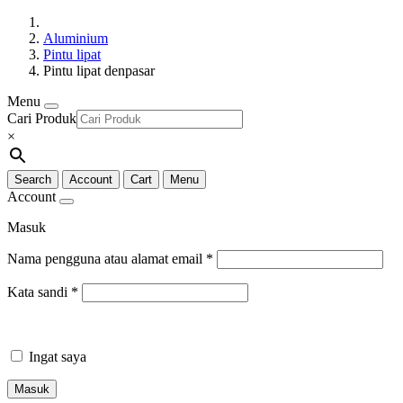
Aluminium
Pintu lipat
Pintu lipat denpasar
Menu
Cari Produk
×
Search
Account
Cart
Menu
Account
Masuk
Nama pengguna atau alamat email
*
Kata sandi
*
Ingat saya
Masuk