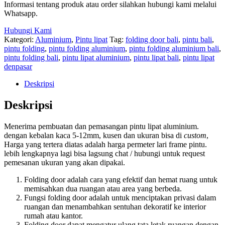
Informasi tentang produk atau order silahkan hubungi kami melalui
Whatsapp.
Hubungi Kami
Kategori:
Aluminium
,
Pintu lipat
Tag:
folding door bali
,
pintu bali
,
pintu folding
,
pintu folding aluminium
,
pintu folding aluminium bali
,
pintu folding bali
,
pintu lipat aluminium
,
pintu lipat bali
,
pintu lipat
denpasar
Deskripsi
Deskripsi
Menerima pembuatan dan pemasangan pintu lipat aluminium.
dengan kebalan kaca 5-12mm, kusen dan ukuran bisa di
custom
,
Harga yang tertera diatas adalah harga permeter lari frame pintu.
lebih lengkapnya lagi bisa lagsung chat / hubungi untuk request
pemesanan ukuran yang akan dipakai.
Folding door adalah cara yang efektif dan hemat ruang untuk
memisahkan dua ruangan atau area yang berbeda.
Fungsi folding door adalah untuk menciptakan privasi dalam
ruangan dan menambahkan sentuhan dekoratif ke interior
rumah atau kantor.
Folding door dapat mengatur ulang tata letak ruangan dengan