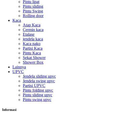
Pintu lipat
Pintu sliding
Pintu Swing
Rolling door
Kaca
Atap Kaca
Cermin kaca
Etalase
jendela kaca
Kaca nako
Partisi Kaca
Pintu Kaca
Sekat Shower
Shower Box
Lainnya
UPVC
Jendela sliding upvc
Jendela swing upvc
Partisi UPVC
Pintu folding upvc
Pintu sliding upvc
Pintu swing upvc
Informasi