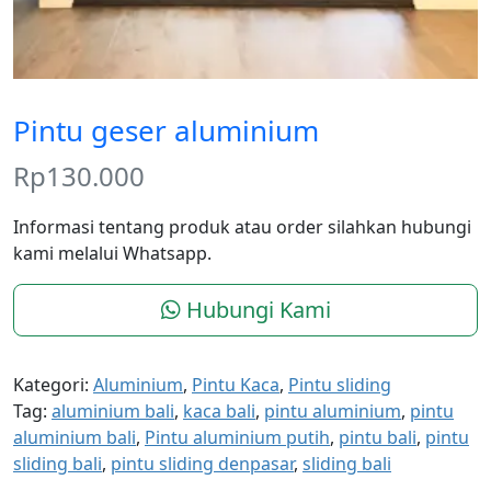
Pintu geser aluminium
Rp
130.000
Informasi tentang produk atau order silahkan hubungi
kami melalui Whatsapp.
Hubungi Kami
Kategori:
Aluminium
,
Pintu Kaca
,
Pintu sliding
Tag:
aluminium bali
,
kaca bali
,
pintu aluminium
,
pintu
aluminium bali
,
Pintu aluminium putih
,
pintu bali
,
pintu
sliding bali
,
pintu sliding denpasar
,
sliding bali