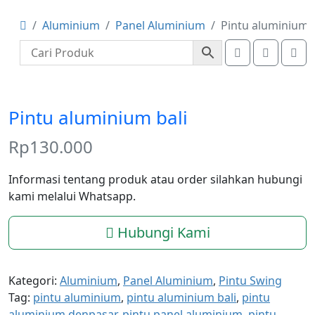
Aluminium
Panel Aluminium
Pintu aluminium b
Account
Cart
Me
Pintu aluminium bali
Rp
130.000
Informasi tentang produk atau order silahkan hubungi
kami melalui Whatsapp.
Hubungi Kami
Kategori:
Aluminium
,
Panel Aluminium
,
Pintu Swing
Tag:
pintu aluminium
,
pintu aluminium bali
,
pintu
aluminium denpasar
,
pintu panel aluminium
,
pintu