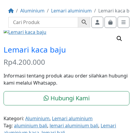
Aluminium
Lemari aluminium
Lemari kaca ba
Account
Cart
Me
Lemari kaca baju
Rp
4.200.000
Informasi tentang produk atau order silahkan hubungi
kami melalui Whatsapp.
Hubungi Kami
Kategori:
Aluminium
,
Lemari aluminium
Tag:
aluminium bali
,
lemari aluminium bali
,
Lemari
aluminium kaca
,
lemari bali