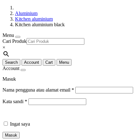
Aluminium
Kitchen aluminium
Kitchen aluminium black
Menu
Cari Produk
×
Search
Account
Cart
Menu
Account
Masuk
Nama pengguna atau alamat email
*
Kata sandi
*
Ingat saya
Masuk