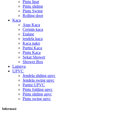
Pintu lipat
Pintu sliding
Pintu Swing
Rolling door
Kaca
Atap Kaca
Cermin kaca
Etalase
jendela kaca
Kaca nako
Partisi Kaca
Pintu Kaca
Sekat Shower
Shower Box
Lainnya
UPVC
Jendela sliding upvc
Jendela swing upvc
Partisi UPVC
Pintu folding upvc
Pintu sliding upvc
Pintu swing upvc
Informasi