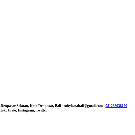
.Denpasar Selatan, Kota Denpasar, Bali |
robykacabali@gmail.com |
081238938120
ok, Jualo, Instagram, Twitter