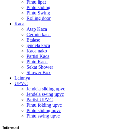
Pintu lipat
Pintu sliding
Pintu Swing
Rolling door
Kaca
Atap Kaca
Cermin kaca
Etalase
jendela kaca
Kaca nako
Partisi Kaca
Pintu Kaca
Sekat Shower
Shower Box
Lainnya
UPVC
Jendela sliding upvc
Jendela swing upvc
Partisi UPVC
Pintu folding upvc
Pintu sliding upvc
Pintu swing upvc
Informasi