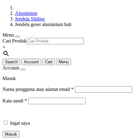
Aluminium
Jendela Sliding
Jendela geser aluminium bali
Menu
Cari Produk
×
Search
Account
Cart
Menu
Account
Masuk
Nama pengguna atau alamat email
*
Kata sandi
*
Ingat saya
Masuk