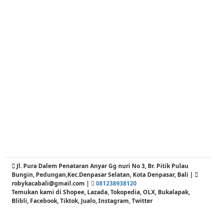
Jl. Pura Dalem Penataran Anyar Gg nuri No 3, Br. Pitik Pulau
Bungin, Pedungan,Kec.Denpasar Selatan, Kota Denpasar, Bali |
robykacabali@gmail.com |
081238938120
Temukan kami di Shopee, Lazada, Tokopedia, OLX, Bukalapak,
Blibli, Facebook, Tiktok, Jualo, Instagram, Twitter