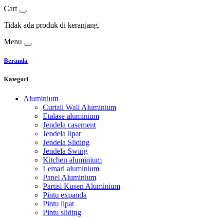
Cart
Tidak ada produk di keranjang.
Menu
Beranda
Kategori
Aluminium
Curtail Wall Aluminium
Etalase aluminium
Jendela casement
Jendela lipat
Jendela Sliding
Jendela Swing
Kitchen aluminium
Lemari aluminium
Panel Aluminium
Partisi Kusen Aluminium
Pintu expanda
Pintu lipat
Pintu sliding