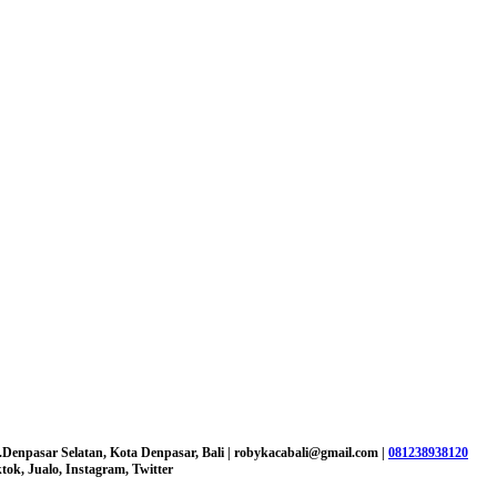
.Denpasar Selatan, Kota Denpasar, Bali |
robykacabali@gmail.com |
081238938120
ok, Jualo, Instagram, Twitter