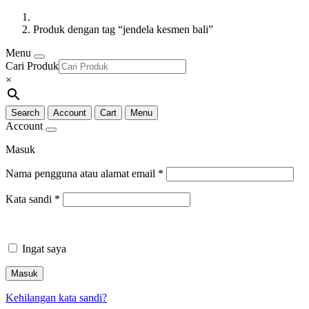
Produk dengan tag “jendela kesmen bali”
Menu
Cari Produk
×
Search
Account
Cart
Menu
Account
Masuk
Nama pengguna atau alamat email
*
Kata sandi
*
Ingat saya
Masuk
Kehilangan kata sandi?