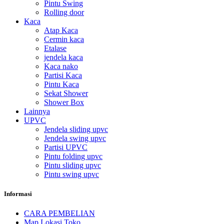
Pintu Swing
Rolling door
Kaca
Atap Kaca
Cermin kaca
Etalase
jendela kaca
Kaca nako
Partisi Kaca
Pintu Kaca
Sekat Shower
Shower Box
Lainnya
UPVC
Jendela sliding upvc
Jendela swing upvc
Partisi UPVC
Pintu folding upvc
Pintu sliding upvc
Pintu swing upvc
Informasi
CARA PEMBELIAN
Map Lokasi Toko