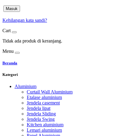
Masuk
Kehilangan kata sandi?
Cart
Tidak ada produk di keranjang.
Menu
Beranda
Kategori
Aluminium
Curtail Wall Aluminium
Etalase aluminium
Jendela casement
Jendela lipat
Jendela Sliding
Jendela Swing
Kitchen aluminium
Lemari aluminium
Panel Aluminium