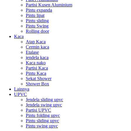
Partisi Kusen Aluminium
Pintu expanda
Pintu lipat
Pintu sliding
Pintu Swing
Rolling door
Kaca
Atap Kaca
Cermin kaca
Etalase
jendela kaca
Kaca nako
Partisi Kaca
Pintu Kaca
Sekat Shower
Shower Box
Lainnya
UPVC
Jendela sliding upvc
Jendela swing upvc
Partisi UPVC
Pintu folding upvc
Pintu sliding upvc
Pintu swing upvc