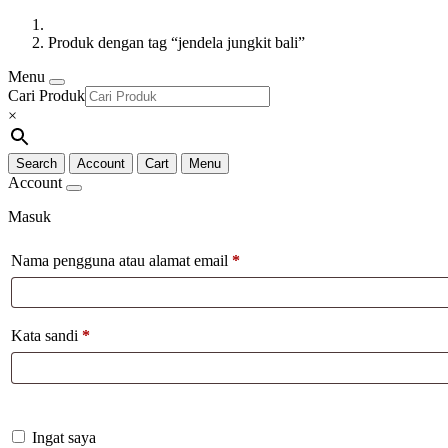
Produk dengan tag “jendela jungkit bali”
Menu
Cari Produk
×
Search
Account
Cart
Menu
Account
Masuk
Nama pengguna atau alamat email
*
Kata sandi
*
Ingat saya