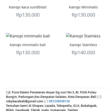
Kanopi kaca sundblast
Kanopi Minimalis
Rp
130.000
Rp
130.000
Kanopi minimalis bali
Kanopi Stainless
Rp
130.000
Rp
140.000
Jl. Pura Dalem Penataran Anyar Gg nuri No 3, Br. Pitik Pulau
Bungin, Pedungan,Kec.Denpasar Selatan, Kota Denpasar, Bali |
robykacabali@gmail.com |
081238938120
Temukan kami di Shopee, Lazada, Tokopedia, OLX, Bukalapak,
Blibli, Facebook, Tiktok, Jualo, Instagram, Twitter