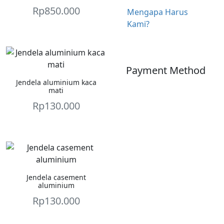
Rp
850.000
Mengapa Harus
Kami?
Payment Method
Jendela aluminium kaca
mati
Rp
130.000
Jendela casement
aluminium
Rp
130.000