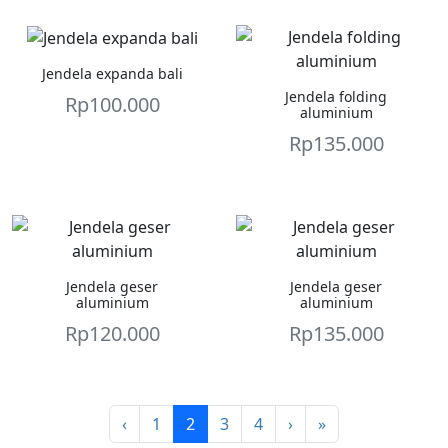
Jendela expanda bali
Jendela folding
Rp
100.000
aluminium
Rp
135.000
Jendela geser
Jendela geser
aluminium
aluminium
Rp
120.000
Rp
135.000
Page
Current Page
Page
Page
‹
1
2
3
4
›
»