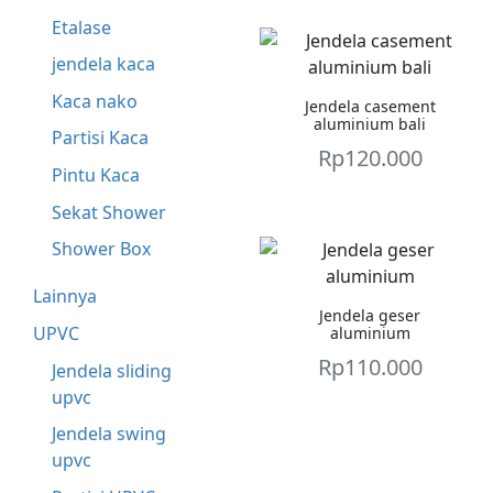
Etalase
jendela kaca
Kaca nako
Jendela casement
aluminium bali
Partisi Kaca
Rp
120.000
Pintu Kaca
Sekat Shower
Shower Box
Lainnya
Jendela geser
UPVC
aluminium
Rp
110.000
Jendela sliding
upvc
Jendela swing
Page navigation
upvc