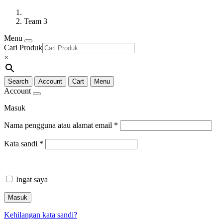
Team 3
Menu
Cari Produk
×
Search
Account
Cart
Menu
Account
Masuk
Nama pengguna atau alamat email
*
Kata sandi
*
Ingat saya
Masuk
Kehilangan kata sandi?