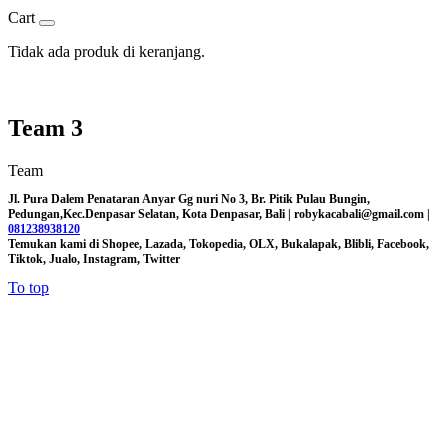
Cart
Tidak ada produk di keranjang.
Team 3
Team
Jl. Pura Dalem Penataran Anyar Gg nuri No 3, Br. Pitik Pulau Bungin,
Pedungan,Kec.Denpasar Selatan, Kota Denpasar, Bali |
robykacabali@gmail.com |
081238938120
Temukan kami di Shopee, Lazada, Tokopedia, OLX, Bukalapak, Blibli, Facebook,
Tiktok, Jualo, Instagram, Twitter
To top